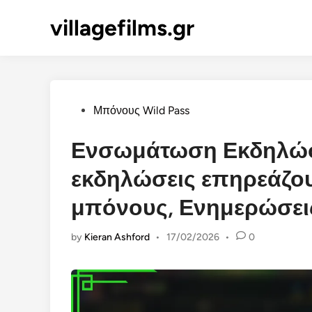
Skip
villagefilms.gr
to
content
Posted
Μπόνους Wild Pass
in
Ενσωμάτωση Εκδηλώσε
εκδηλώσεις επηρεάζουν
μπόνους, Ενημερώσει
by
Kieran Ashford
•
17/02/2026
•
0