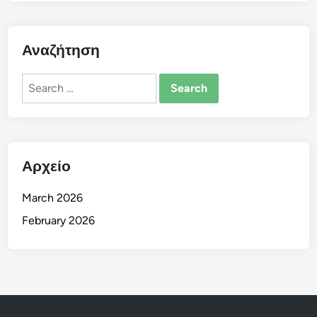
α
κ
δ
δ
ι
ί
Αναζήτηση
κ
κ
έ
η
Search
ς
σ
for:
α
η
ν
ς
τ
α
Αρχείο
μ
ο
March 2026
ι
February 2026
β
έ
ς
,
Χ
ρ