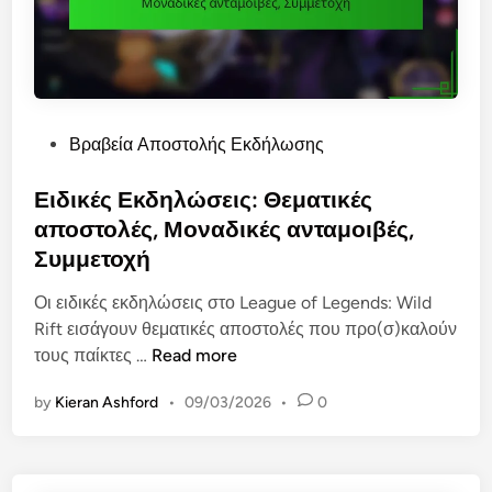
μ
ό
β
π
τ
ρ
ό
α
ά
ν
β
ο
ε
υ
P
Βραβεία Αποστολής Εκδήλωσης
υ
ς
o
σ
,
s
Ειδικές Εκδηλώσεις: Θεματικές
η
Π
t
αποστολές, Μοναδικές ανταμοιβές,
ς
ρ
e
Συμμετοχή
W
ο
d
i
ω
i
Οι ειδικές εκδηλώσεις στο League of Legends: Wild
l
θ
n
Rift εισάγουν θεματικές αποστολές που προ(σ)καλούν
d
η
Ε
τους παίκτες …
Read more
P
τ
ι
a
by
Kieran Ashford
•
09/03/2026
•
0
ι
δ
s
κ
ι
s
έ
κ
:
ς
έ