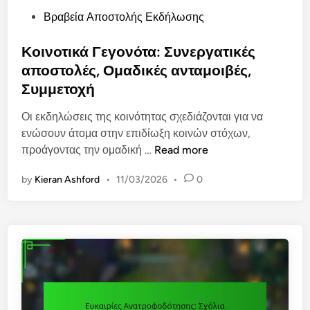
P
Βραβεία Αποστολής Εκδήλωσης
o
s
Κοινοτικά Γεγονότα: Συνεργατικές
t
αποστολές, Ομαδικές ανταμοιβές,
e
Συμμετοχή
d
i
Οι εκδηλώσεις της κοινότητας σχεδιάζονται για να
n
ενώσουν άτομα στην επιδίωξη κοινών στόχων,
Κ
προάγοντας την ομαδική …
Read more
ο
by
Kieran Ashford
•
11/03/2026
•
0
ι
ν
ο
τ
ι
κ
ά
Γ