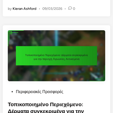
κ
λ
λ
έ
by
Kieran Ashford
•
09/03/2026
•
0
ε
ο
ς
ι
κ
α
δ
λ
π
ώ
ή
ο
μ
ρ
σ
α
ω
τ
τ
σ
ο
ο
η
λ
ς
Α
έ
,
π
ς
Σ
ο
,
τ
σ
Μ
ρ
τ
ο
α
ο
ν
P
Περιφερειακές Προσφορές
τ
λ
α
o
η
ή
δ
s
Τοπικοποιημένο Περιεχόμενο:
γ
ς
ι
t
Δέρματα συγκεκριμένα για την
ι
: