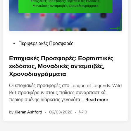
σ
ρ
ο
υ
α
κ
γ
β
λ
κ
ε
ε
ε
ύ
ι
κ
σ
σ
ρ
P
Περιφερειακές Προσφορές
ε
τ
ι
o
ω
ι
μ
s
Εποχιακές Προσφορές: Εορταστικές
ν
κ
έ
t
εκδόσεις, Μοναδικές ανταμοιβές,
,
ά
ν
e
Χρονοδιαγράμματα
Ο
E
α
d
δ
m
γ
i
Οι εποχιακές προσφορές στο League of Legends: Wild
η
o
ι
n
Rift προσφέρουν στους παίκτες συναρπαστικά,
γ
t
α
Ε
περιορισμένης διάρκειας γεγονότα …
Read more
ο
e
τ
π
ί
s
by
Kieran Ashford
•
06/03/2026
•
0
η
ο
:
ν
χ
Σ
π
ι
χ