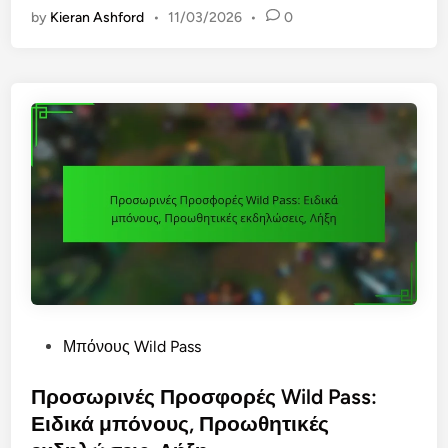
Σ
by
Kieran Ashford
•
11/03/2026
•
0
λ
α
χ
ε
ν
ό
Σ
τ
λ
κ
α
ι
ό
μ
α
ν
ο
π
η
ι
α
:
β
ι
Μ
έ
κ
έ
ς
τ
θ
,
ώ
ο
Σ
ν
δ
υ
,
ο
μ
Π
P
Μπόνους Wild Pass
ι
μ
ρ
o
α
ε
ο
s
Προσωρινές Προσφορές Wild Pass:
π
τ
τ
t
Ειδικά μπόνους, Προωθητικές
ό
ο
ά
e