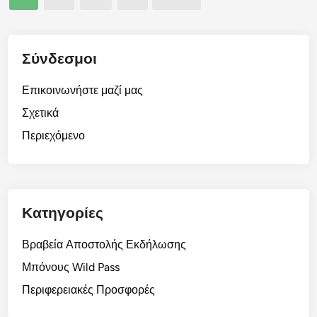
σ
pagination
τ
σ
ι
ι
τ
μ
κ
ι
ό
Σύνδεσμοι
ε
κ
τ
ί
έ
η
Επικοινωνήστε μαζί μας
μ
ς
τ
Σχετικά
ε
ε
α
ν
κ
Περιεχόμενο
,
α
δ
Μ
ό
έ
σ
θ
ε
ο
Κατηγορίες
ι
δ
ς
ο
Βραβεία Αποστολής Εκδήλωσης
,
ι
Μπόνους Wild Pass
Μ
δ
ο
Περιφερειακές Προσφορές
ι
ν
ε