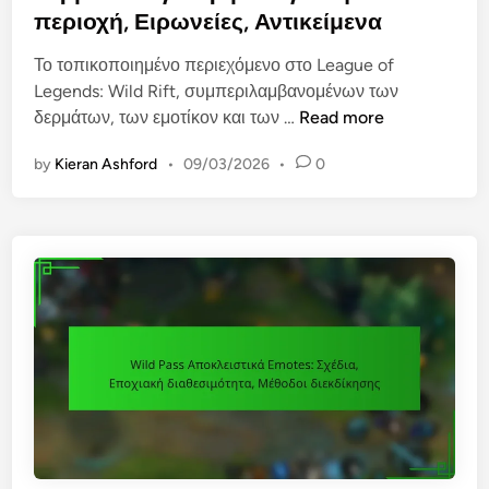
κ
e
περιοχή, Ειρωνείες, Αντικείμενα
κ
Π
έ
d
έ
α
ς
i
Το τοπικοποιημένο περιεχόμενο στο League of
ς
ρ
α
n
Legends: Wild Rift, συμπεριλαμβανομένων των
α
ν
Τ
δερμάτων, των εμοτίκον και των …
Read more
κ
τ
ο
ο
by
Kieran Ashford
•
09/03/2026
•
0
α
π
λ
μ
ι
ο
ο
κ
ύ
ι
ο
θ
β
π
η
έ
ο
σ
ς
ι
η
,
η
π
Σ
μ
ρ
υ
έ
ο
μ
ν
ό
μ
ο
δ
ε
Π