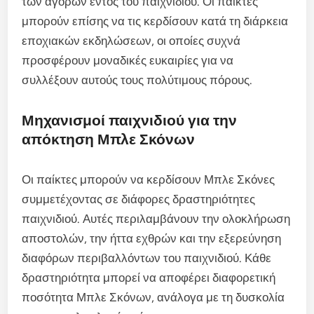
των αγορών εντός του παιχνιδιού. Οι παίκτες
μπορούν επίσης να τις κερδίσουν κατά τη διάρκεια
εποχιακών εκδηλώσεων, οι οποίες συχνά
προσφέρουν μοναδικές ευκαιρίες για να
συλλέξουν αυτούς τους πολύτιμους πόρους.
Μηχανισμοί παιχνιδιού για την
απόκτηση Μπλε Σκόνων
Οι παίκτες μπορούν να κερδίσουν Μπλε Σκόνες
συμμετέχοντας σε διάφορες δραστηριότητες
παιχνιδιού. Αυτές περιλαμβάνουν την ολοκλήρωση
αποστολών, την ήττα εχθρών και την εξερεύνηση
διαφόρων περιβαλλόντων του παιχνιδιού. Κάθε
δραστηριότητα μπορεί να αποφέρει διαφορετική
ποσότητα Μπλε Σκόνων, ανάλογα με τη δυσκολία