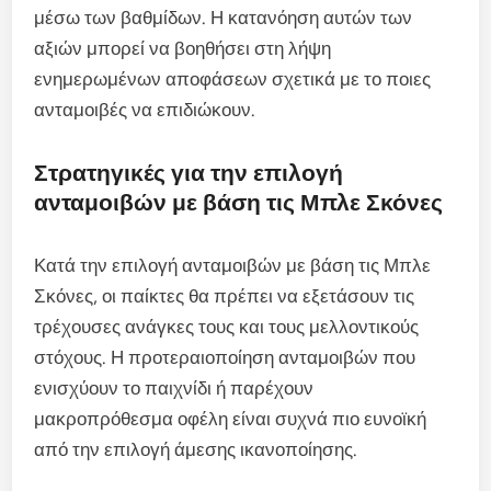
μέσω των βαθμίδων. Η κατανόηση αυτών των
αξιών μπορεί να βοηθήσει στη λήψη
ενημερωμένων αποφάσεων σχετικά με το ποιες
ανταμοιβές να επιδιώκουν.
Στρατηγικές για την επιλογή
ανταμοιβών με βάση τις Μπλε Σκόνες
Κατά την επιλογή ανταμοιβών με βάση τις Μπλε
Σκόνες, οι παίκτες θα πρέπει να εξετάσουν τις
τρέχουσες ανάγκες τους και τους μελλοντικούς
στόχους. Η προτεραιοποίηση ανταμοιβών που
ενισχύουν το παιχνίδι ή παρέχουν
μακροπρόθεσμα οφέλη είναι συχνά πιο ευνοϊκή
από την επιλογή άμεσης ικανοποίησης.