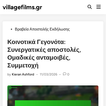
Skip
villagefilms.gr
Mai
to
Open
Men
Search
content
Posted
Βραβεία Αποστολής Εκδήλωσης
in
Κοινοτικά Γεγονότα:
Συνεργατικές αποστολές,
Ομαδικές ανταμοιβές,
Συμμετοχή
by
Kieran Ashford
•
11/03/2026
•
0