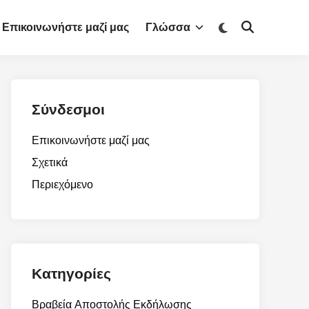
Switch
Επικοινωνήστε μαζί μας
Γλώσσα
Open
to
Search
dark
mode
Σύνδεσμοι
Επικοινωνήστε μαζί μας
Σχετικά
Περιεχόμενο
Κατηγορίες
Βραβεία Αποστολής Εκδήλωσης