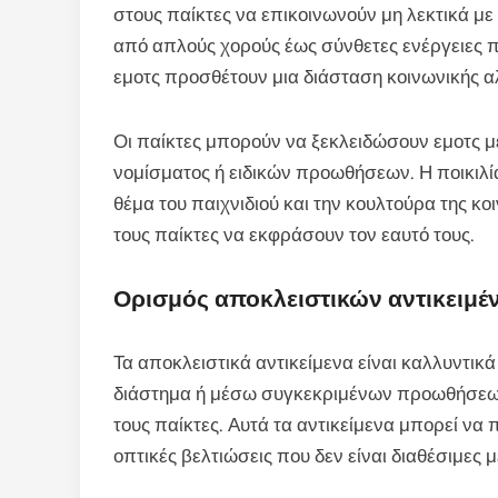
στους παίκτες να επικοινωνούν μη λεκτικά με 
από απλούς χορούς έως σύνθετες ενέργειες π
εμοτς προσθέτουν μια διάσταση κοινωνικής 
Οι παίκτες μπορούν να ξεκλειδώσουν εμοτς μ
νομίσματος ή ειδικών προωθήσεων. Η ποικιλία
θέμα του παιχνιδιού και την κουλτούρα της κο
τους παίκτες να εκφράσουν τον εαυτό τους.
Ορισμός αποκλειστικών αντικειμέ
Τα αποκλειστικά αντικείμενα είναι καλλυντικά
διάστημα ή μέσω συγκεκριμένων προωθήσεων,
τους παίκτες. Αυτά τα αντικείμενα μπορεί να
οπτικές βελτιώσεις που δεν είναι διαθέσιμες