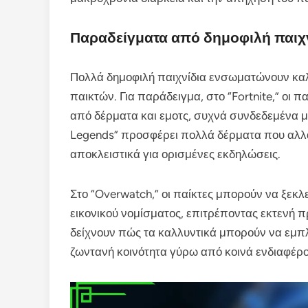
Παραδείγματα από δημοφιλή παιχ
Πολλά δημοφιλή παιχνίδια ενσωματώνουν καλλ
παικτών. Για παράδειγμα, στο “Fortnite,” οι 
από δέρματα και εμοτς, συχνά συνδεδεμένα μ
Legends” προσφέρει πολλά δέρματα που αλλά
αποκλειστικά για ορισμένες εκδηλώσεις.
Στο “Overwatch,” οι παίκτες μπορούν να ξεκλ
εικονικού νομίσματος, επιτρέποντας εκτενή
δείχνουν πώς τα καλλυντικά μπορούν να εμπλ
ζωντανή κοινότητα γύρω από κοινά ενδιαφέρον