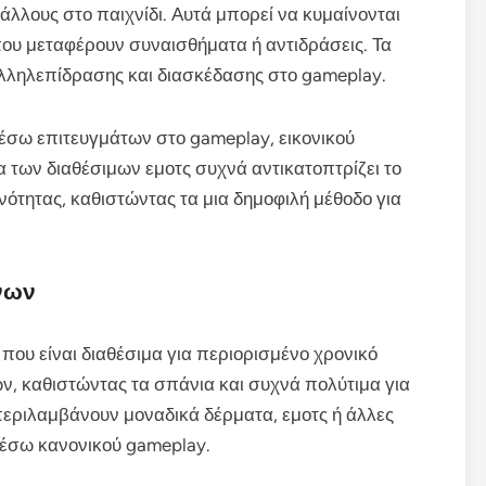
άλλους στο παιχνίδι. Αυτά μπορεί να κυμαίνονται
ου μεταφέρουν συναισθήματα ή αντιδράσεις. Τα
αλληλεπίδρασης και διασκέδασης στο gameplay.
έσω επιτευγμάτων στο gameplay, εικονικού
 των διαθέσιμων εμοτς συχνά αντικατοπτρίζει το
ινότητας, καθιστώντας τα μια δημοφιλή μέθοδο για
νων
 που είναι διαθέσιμα για περιορισμένο χρονικό
 καθιστώντας τα σπάνια και συχνά πολύτιμα για
 περιλαμβάνουν μοναδικά δέρματα, εμοτς ή άλλες
 μέσω κανονικού gameplay.