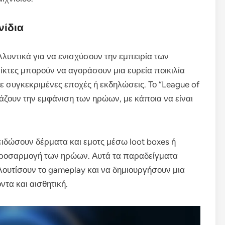
νίδια
υντικά για να ενισχύσουν την εμπειρία των
παίκτες μπορούν να αγοράσουν μια ευρεία ποικιλία
ε συγκεκριμένες εποχές ή εκδηλώσεις. Το “League of
ζουν την εμφάνιση των ηρώων, με κάποια να είναι
ειδώσουν δέρματα και εμοτς μέσω loot boxes ή
 προσαρμογή των ηρώων. Αυτά τα παραδείγματα
ουτίσουν το gameplay και να δημιουργήσουν μια
τα και αισθητική.