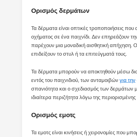
Ορισμός δερμάτων
Τα δέρματα είναι οπτικές τροποποιήσεις που
οχήματος σε ένα παιχνίδι. Δεν επηρεάζουν την
παρέχουν μια μοναδική αισθητική απήχηση. Ο
επιδείξουν το στυλ ή τα επιτεύγματά τους.
Τα δέρματα μπορούν να αποκτηθούν μέσω δ
εντός του παιχνιδιού, των ανταμοιβών
για την
σπανιότητα και ο σχεδιασμός των δερμάτων μ
ιδιαίτερα περιζήτητα λόγω της περιορισμένης 
Ορισμός εμοτς
Τα εμοτς είναι κινήσεις ή χειρονομίες που μπ