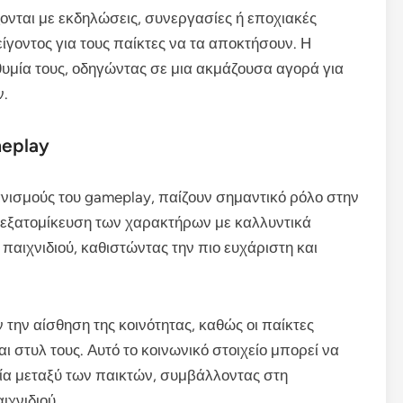
ονται με εκδηλώσεις, συνεργασίες ή εποχιακές
γοντος για τους παίκτες να τα αποκτήσουν. Η
θυμία τους, οδηγώντας σε μια ακμάζουσα αγορά για
ν.
eplay
νισμούς του gameplay, παίζουν σημαντικό ρόλο στην
 εξατομίκευση των χαρακτήρων με καλλυντικά
 παιχνιδιού, καθιστώντας την πιο ευχάριστη και
την αίσθηση της κοινότητας, καθώς οι παίκτες
αι στυλ τους. Αυτό το κοινωνικό στοιχείο μπορεί να
ία μεταξύ των παικτών, συμβάλλοντας στη
ιχνιδιού.